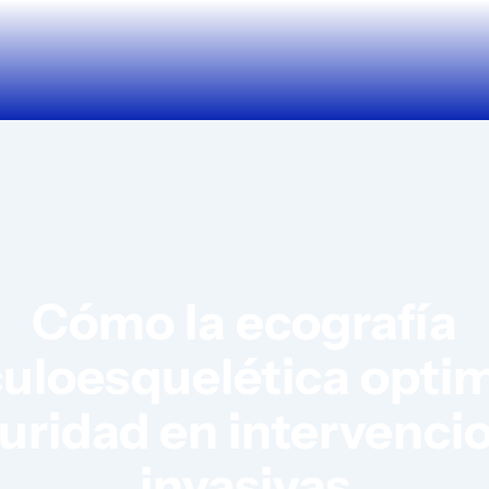
Cómo la ecografía
loesquelética optim
uridad en intervenci
invasivas