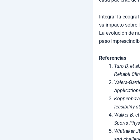
Integrar la ecograf
su impacto sobre l
La evolución de n
paso imprescindibl
Referencias
Turo D, et 
Rehabil Cli
Valera-Garr
Application
Koppenhaver
feasibility 
Walker B, et
Sports Phys
Whittaker JL
and challen