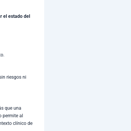
 el estado del
to.
in riesgos ni
s que una
o permite al
ntexto clínico de