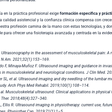
ía en la práctica profesional exige
formación específica y prácti
a calidad asistencial y la confianza clínica compensa con creces
uestra profesión camina de la mano con estas tecnologías, y do
e para ofrecer una fisioterapia avanzada y centrada en la evide
al. Ultrasonography in the assessment of musculoskeletal pain: A 
n N Am
. 2021;32(1):153–169.
ido F, Minaya-Muñoz F. Ultrasound imaging and guidance in invas
s in musculoskeletal and neurological conditions.
J Clin Med
. 20
 SL, et al. Ultrasound imaging and dry needling of the lumbar mu
study.
Arch Phys Med Rehabil
. 2019;100(1):108–114.
 al. Musculoskeletal ultrasound: Clinical applications in physical
 Ther
. 2018;48(4):327–340.
, Ellis R. Ultrasound imaging in physiotherapy: current use, futur
ges.
Physiother Can
. 2019;71(1):1–5.