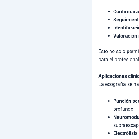
Confirmaci
Seguimiento
Identificac
Valoración p
Esto no solo permi
para el profesional
Aplicaciones clín
La ecografía se ha 
Punción se
profundo.
Neuromodul
supraescapul
Electrólisi