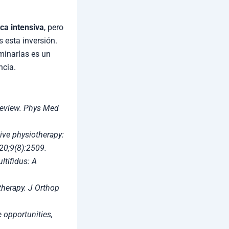
ca intensiva
, pero
 esta inversión.
minarlas es un
ncia.
review.
Phys Med
ive physiotherapy:
20;9(8):2509.
ltifidus: A
 therapy.
J Orthop
e opportunities,