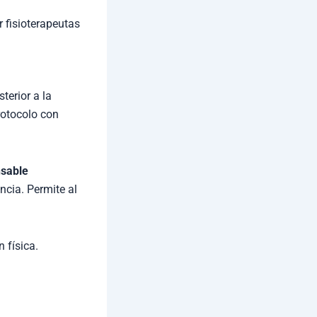
r fisioterapeutas
terior a la
protocolo con
nsable
ncia. Permite al
 física.