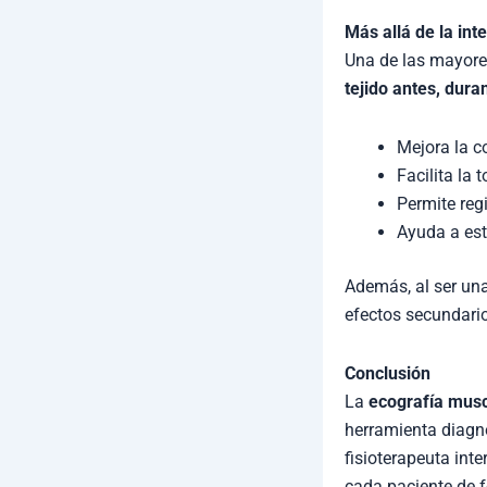
Más allá de la int
Una de las mayores
tejido antes, dur
Mejora la c
Facilita la 
Permite regi
Ayuda a esta
Además, al ser una
efectos secundario
Conclusión
La
ecografía muscu
herramienta diagnó
fisioterapeuta int
cada paciente de 