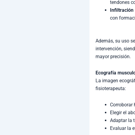
tendones co
Infiltració
con formaci
Además, su uso se
intervención, sien
mayor precisión.
Ecografía musculo
La imagen ecográfi
fisioterapeuta:
Corroborar 
Elegir el a
Adaptar la t
Evaluar la 