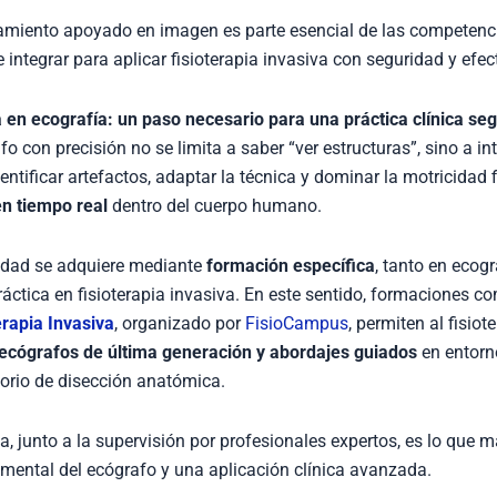
namiento apoyado en imagen es parte esencial de las competenc
 integrar para aplicar fisioterapia invasiva con seguridad y efec
 en ecografía: un paso necesario para una práctica clínica se
 con precisión no se limita a saber “ver estructuras”, sino a int
dentificar artefactos, adaptar la técnica y dominar la motricidad 
en tiempo real
dentro del cuerpo humano.
lidad se adquiere mediante
formación específica
, tanto en ecog
ráctica en fisioterapia invasiva. En este sentido, formaciones c
erapia Invasiva
, organizado por
FisioCampus
, permiten al fisio
 ecógrafos de última generación y abordajes guiados
en entorn
orio de disección anatómica.
a, junto a la supervisión por profesionales expertos, es lo que m
umental del ecógrafo y una aplicación clínica avanzada.