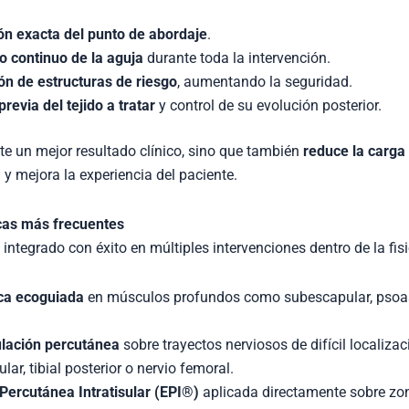
ón exacta del punto de abordaje
.
 continuo de la aguja
durante toda la intervención.
ión de estructuras de riesgo
, aumentando la seguridad.
revia del tejido a tratar
y control de su evolución posterior.
te un mejor resultado clínico, sino que también
reduce la carga
 y mejora la experiencia del paciente.
icas más frecuentes
integrado con éxito en múltiples intervenciones dentro de la fisi
ca ecoguiada
en músculos profundos como subescapular, psoas
ación percutánea
sobre trayectos nerviosos de difícil localiza
ar, tibial posterior o nervio femoral.
s Percutánea Intratisular (EPI®)
aplicada directamente sobre zo