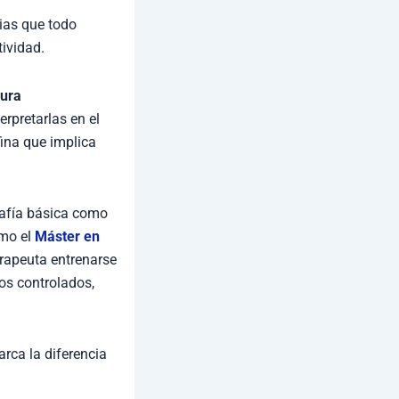
ias que todo
tividad.
gura
erpretarlas en el
fina que implica
rafía básica como
omo el
Máster en
terapeuta entrenarse
os controlados,
arca la diferencia