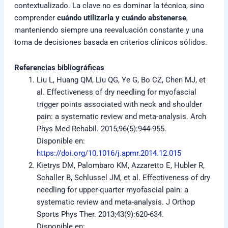
contextualizado. La clave no es dominar la técnica, sino
comprender
cuándo utilizarla y cuándo abstenerse
,
manteniendo siempre una reevaluación constante y una
toma de decisiones basada en criterios clínicos sólidos.
Referencias bibliográficas
Liu L, Huang QM, Liu QG, Ye G, Bo CZ, Chen MJ, et
al. Effectiveness of dry needling for myofascial
trigger points associated with neck and shoulder
pain: a systematic review and meta-analysis. Arch
Phys Med Rehabil. 2015;96(5):944-955.
Disponible en:
https://doi.org/10.1016/j.apmr.2014.12.015
Kietrys DM, Palombaro KM, Azzaretto E, Hubler R,
Schaller B, Schlussel JM, et al. Effectiveness of dry
needling for upper-quarter myofascial pain: a
systematic review and meta-analysis. J Orthop
Sports Phys Ther. 2013;43(9):620-634.
Disponible en: