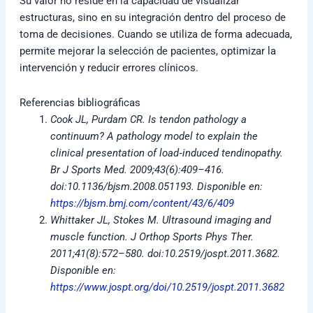
Su valor no reside en la capacidad de visualizar
estructuras, sino en su integración dentro del proceso de
toma de decisiones. Cuando se utiliza de forma adecuada,
permite mejorar la selección de pacientes, optimizar la
intervención y reducir errores clínicos.
Referencias bibliográficas
Cook JL, Purdam CR. Is tendon pathology a
continuum? A pathology model to explain the
clinical presentation of load‐induced tendinopathy.
Br J Sports Med. 2009;43(6):409–416.
doi:10.1136/bjsm.2008.051193.
Disponible en:
https://bjsm.bmj.com/content/43/6/409
Whittaker JL, Stokes M. Ultrasound imaging and
muscle function. J Orthop Sports Phys Ther.
2011;41(8):572–580. doi:10.2519/jospt.2011.3682.
Disponible en:
https://www.jospt.org/doi/10.2519/jospt.2011.3682