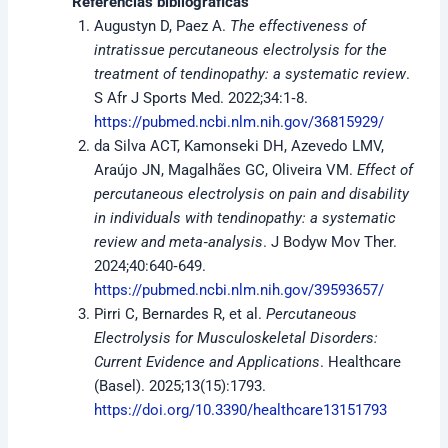
Referencias bibliográficas
Augustyn D, Paez A.
The effectiveness of
intratissue percutaneous electrolysis for the
treatment of tendinopathy: a systematic review
.
S Afr J Sports Med. 2022;34:1‑8.
https://pubmed.ncbi.nlm.nih.gov/36815929/
da Silva ACT, Kamonseki DH, Azevedo LMV,
Araújo JN, Magalhães GC, Oliveira VM.
Effect of
percutaneous electrolysis on pain and disability
in individuals with tendinopathy: a systematic
review and meta‑analysis
. J Bodyw Mov Ther.
2024;40:640‑649.
https://pubmed.ncbi.nlm.nih.gov/39593657/
Pirri C, Bernardes R, et al.
Percutaneous
Electrolysis for Musculoskeletal Disorders:
Current Evidence and Applications
. Healthcare
(Basel). 2025;13(15):1793.
https://doi.org/10.3390/healthcare13151793