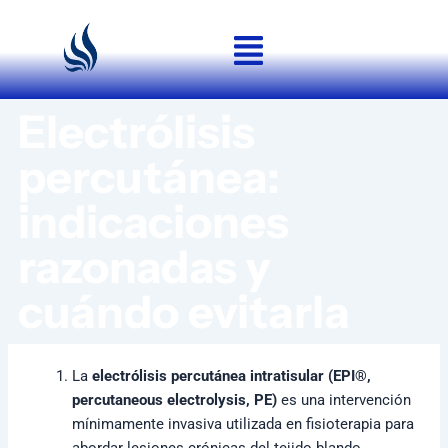
Ir
al
contenido
Electrólisis
percutánea:
indicaciones
razonadas y
cuándo evitarla
La
electrólisis percutánea intratisular (EPI®,
percutaneous electrolysis, PE)
es una intervención
mínimamente invasiva utilizada en fisioterapia para
abordar lesiones crónicas del tejido blando,