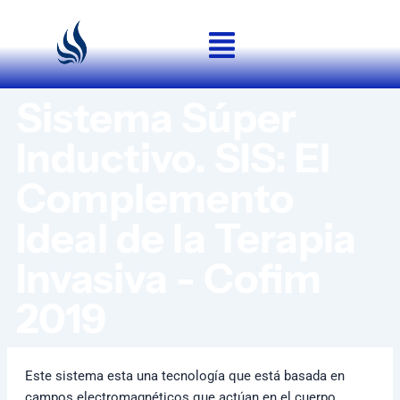
Ir
al
contenido
Sistema Súper
Inductivo. SIS: El
Complemento
Ideal de la Terapia
Invasiva - Cofim
2019
Este sistema esta una tecnología que está basada en
campos electromagnéticos que actúan en el cuerpo